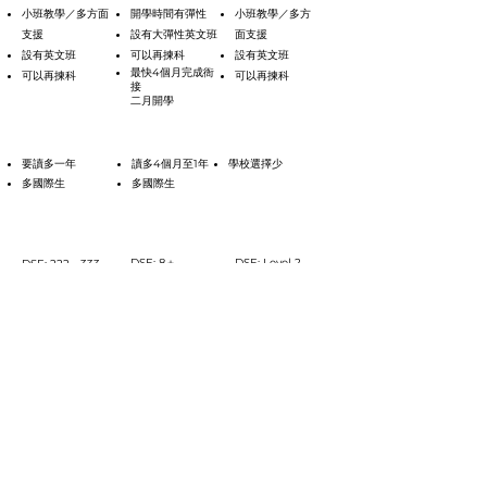
小班教學／多方面
開學時間有彈性
小班教學／多方
支援
設有大彈性英文班
面支援
設有英文班
可以再揀科
設有英文班
最快4個月完成衙
可以再揀科
可以再揀科
接
二月開學
缺點
要讀多一年
讀多4個月至1年
學校選擇少
多國際生
多國際生
收生要求
DSE: 8＋
DSE: Level 2
DSE: 222－333
IELTS: 5.0+
x2
IELTS: 5.0+
IELTS: 5.0+
途徑四
One year A-level
好處
揀啱Electives入大學