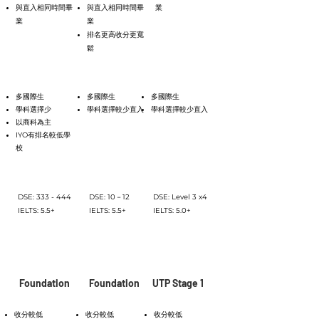
與直入相同時間畢
與直入相同時間畢
業
業
業
排名更高收分更寬
鬆
缺點
多國際生
多國際生
多國際生
學科選擇少
學科選擇較少直入
學科選擇較少直入
以商科為主
IYO有排名較低學
校
收生要求
DSE: 333 - 444
DSE: 10－12
DSE: Level 3 x4
IELTS: 5.5+
IELTS: 5.5+
IELTS: 5.0+
途徑三
Foundation
Foundation
UTP Stage 1
好處
收分較低
收分較低
收分較低