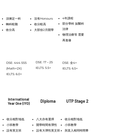
缺點
4年課程
須揀定一科
沒有Honours
部分學科 如醫科
轉科較難
收分較高
法律
收分高
大部份2月開學
物理治療等 需要
再進修
收生要求
DSE: 17－25
DSE: 444-555
DSE: 全4+
IELTS: 5.5+
(Math+2X)
IELTS: 6.5+
IELTS: 6.0+
途徑二
International
Diploma
UTP Stage 2
Year One (IYO)
好處
收分相對地低
八大亦有選擇
收分相對地低
小班教學
開學時間有彈性
小班教學
設有英文班
設有大彈性英文班
與直入相同時間畢