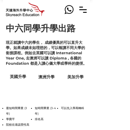
中六同學升學出路
現正就讀中六的學生， 成績優異的可以直升大
學。如果成績未如理想的，可以報讀不同大學的
銜接課程。例如去英國可以讀 International
Year One, 去澳洲可以讀 Diploma , 各國的
Foundation 都是入讀心儀大學或學科的捷徑。
英國升學
澳洲升學
美加升學
途徑一：大學直入
好處
最短時間畢業 (3
短時間畢業 (3-4
可以先入學再轉科
年)
年)
學費平
排名高
院校在港認受性高